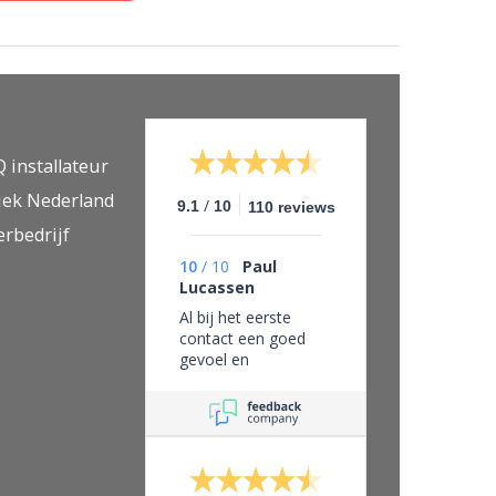
Q installateur
iek Nederland
/
9.1
10
110 reviews
erbedrijf
10
/
10
Paul
Lucassen
Al bij het eerste
contact een goed
gevoel en
vertrouwen in dit
bedrijf, eerlijk zaken
doen en leveren wat
je belooft.