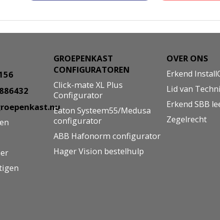
GROEPENKAST
OVER ONS
CONFIGURATOREN
Erkend Install
8156
Click-mate XL Plus
Lid van Techn
5886432
Configurator
Erkend SBB le
roepenkast.nu
Eaton Systeem55/Medusa
Zegelrecht
configurator
gen
ABB Hafonorm configurator
Hager Vision bestelhulp
ier
tigen