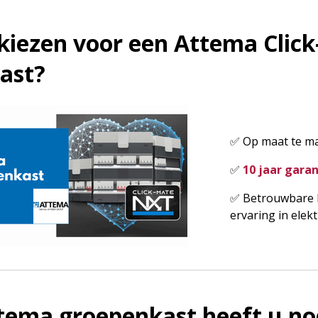
iezen voor een Attema Clic
ast?
✅ Op maat te ma
✅
10 jaar garan
✅ Betrouwbare k
ervaring in elek
tema groepenkast heeft u no