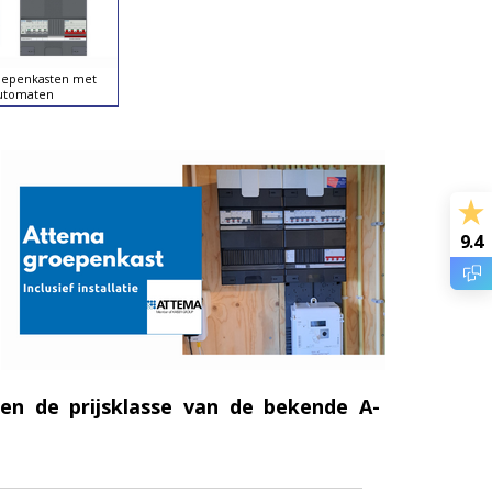
roepenkasten met
automaten
9.4
nen de prijsklasse van de bekende A-