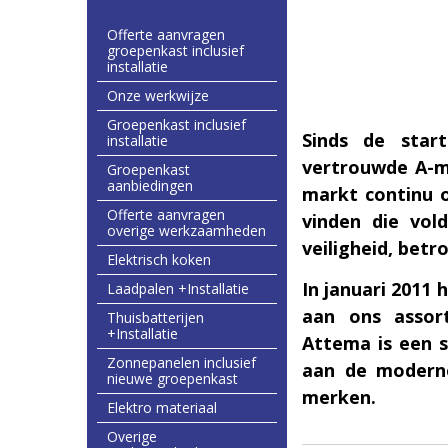
Offerte aanvragen
groepenkast inclusief
installatie
Onze werkwijze
Groepenkast inclusief
Sinds de star
installatie
vertrouwde A-m
Groepenkast
aanbiedingen
markt continu o
Offerte aanvragen
vinden die vo
overige werkzaamheden
veiligheid, betr
Elektrisch koken
In januari 201
Laadpalen +Installatie
aan ons assor
Thuisbatterijen
+Installatie
Attema is een s
Zonnepanelen inclusief
aan de moderne
nieuwe groepenkast
merken.
Elektro materiaal
Overige