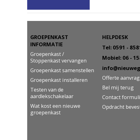
GROEPENKAST
HELPDESK
INFORMATIE
Tel: 0591 - 85
Groepenkast /
Mobiel: 06 - 1
Stoppenkast vervangen
info@nieuweg
Groepenkast samenstellen
Offerte aanvra
Groepenkast installeren
Bel mij terug
Testen van de
aardlekschakelaar
Contact formul
Wat kost een nieuwe
Opdracht beves
groepenkast