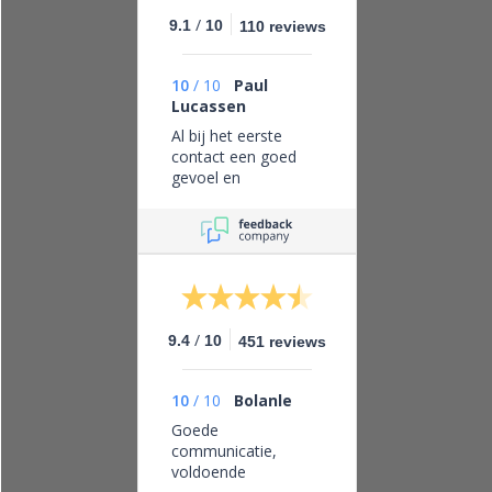
/
9.1
10
110 reviews
10
/
10
Paul
Lucassen
Al bij het eerste
contact een goed
gevoel en
vertrouwen in dit
bedrijf, eerlijk zaken
doen en leveren wat
je belooft.
/
9.4
10
451 reviews
10
/
10
Bolanle
Goede
communicatie,
voldoende