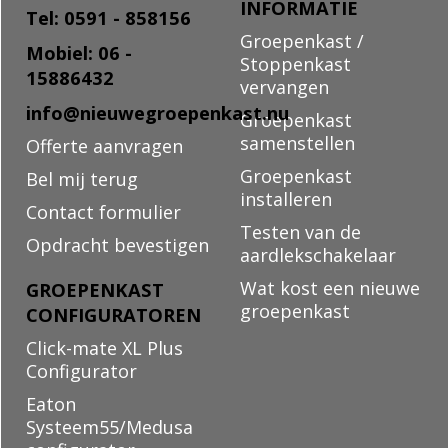
INFORMATIE
Tel: 0591 - 858156
Groepenkast /
Mobiel: 06 -
Stoppenkast
15886432
vervangen
info@nieuwegroepenkast.nu
Groepenkast
samenstellen
Offerte aanvragen
Groepenkast
Bel mij terug
installeren
Contact formulier
Testen van de
Opdracht bevestigen
aardlekschakelaar
Wat kost een nieuwe
GROEPENKAST
groepenkast
CONFIGURATOREN
Click-mate XL Plus
Configurator
Eaton
Systeem55/Medusa