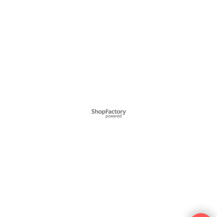
Webwinkel gemaakt met ShopFactory webwinkel software.