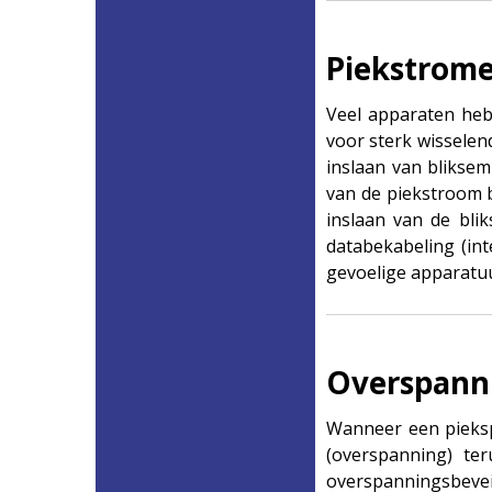
Piekstrom
Veel apparaten he
voor sterk wisselen
inslaan van bliksem
van de piekstroom b
inslaan van de bli
databekabeling (int
gevoelige apparatuu
Overspanni
Wanneer een pieksp
(overspanning) te
overspanningsbevei