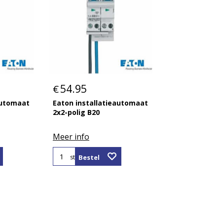
54.95
€
automaat
Eaton installatieautomaat
2x2-polig B20
Meer info
Bestel
st