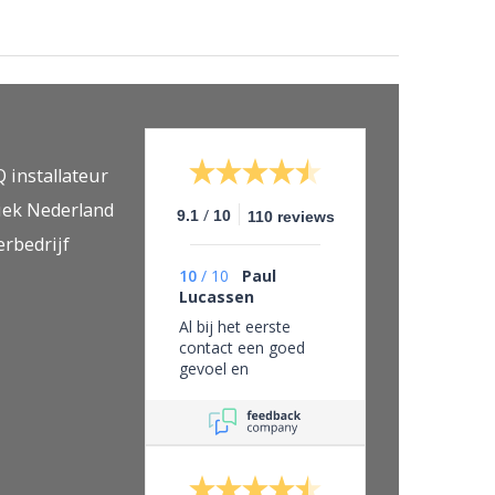
Q installateur
iek Nederland
/
9.1
10
110 reviews
erbedrijf
10
/
10
Paul
Lucassen
Al bij het eerste
contact een goed
gevoel en
vertrouwen in dit
bedrijf, eerlijk zaken
doen en leveren wat
je belooft.