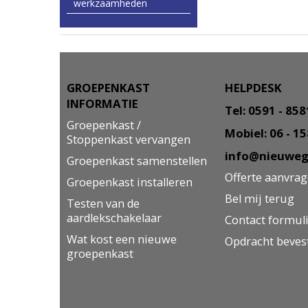
werkzaamheden
GROEPENKAST
HELPDESK
INFORMATIE
Tel: 0591 - 85
Groepenkast /
Mobiel: 06 - 1
Stoppenkast vervangen
info@nieuweg
Groepenkast samenstellen
Offerte aanvra
Groepenkast installeren
Bel mij terug
Testen van de
aardlekschakelaar
Contact formul
Wat kost een nieuwe
Opdracht beves
groepenkast