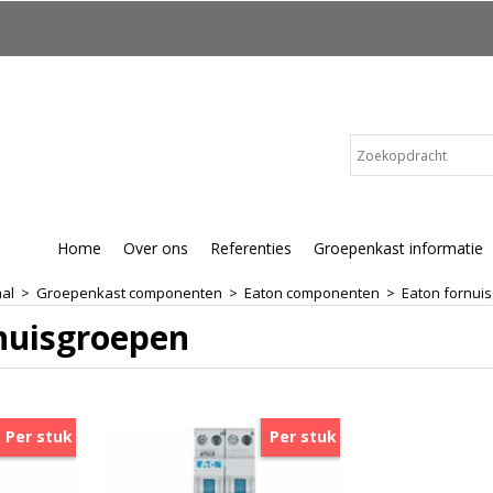
Home
Over ons
Referenties
Groepenkast informatie
aal
>
Groepenkast componenten
>
Eaton componenten
>
Eaton fornui
nuisgroepen
Per stuk
Per stuk