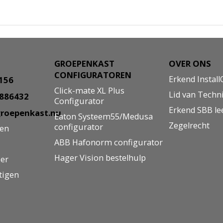
GROEPENKAST
OVER ONS
CONFIGURATOREN
Erkend Install
8156
Click-mate XL Plus
Lid van Techn
5886432
Configurator
Erkend SBB le
roepenkast.nu
Eaton Systeem55/Medusa
Zegelrecht
configurator
gen
ABB Hafonorm configurator
Hager Vision bestelhulp
ier
tigen