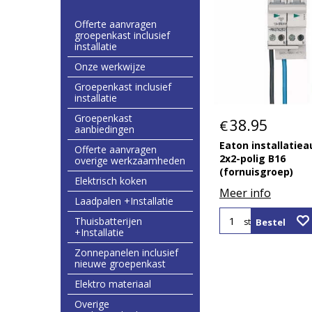
Offerte aanvragen
groepenkast inclusief
installatie
Onze werkwijze
Groepenkast inclusief
installatie
Groepenkast
38.95
€
aanbiedingen
Eaton installatie
Offerte aanvragen
2x2-polig B16
overige werkzaamheden
(fornuisgroep)
Elektrisch koken
Meer info
Laadpalen +Installatie
Thuisbatterijen
Bestel
st
+Installatie
Zonnepanelen inclusief
nieuwe groepenkast
Elektro materiaal
Overige