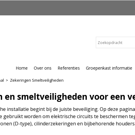
Home
Over ons
Referenties
Groepenkast informatie
aal
>
Zekeringen Smeltveiligheden
 en smeltveiligheden voor een vei
e installatie begint bij de juiste beveiliging. Op deze pagin
e gebruikt worden om elektrische circuits te beschermen te
onen (D-type), cilinderzekeringen en bijbehorende houders –