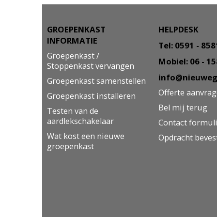
GROEPENKAST
HELPDESK
INFORMATIE
Tel: 0591 - 85
Groepenkast /
Mobiel: 06 - 1
Stoppenkast vervangen
info@nieuweg
Groepenkast samenstellen
Offerte aanvra
Groepenkast installeren
Bel mij terug
Testen van de
aardlekschakelaar
Contact formul
Wat kost een nieuwe
Opdracht beves
groepenkast