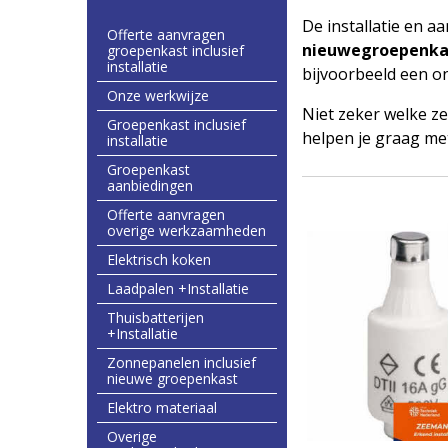
De installatie en a
Offerte aanvragen
nieuwegroepenka
groepenkast inclusief
installatie
bijvoorbeeld een on
Onze werkwijze
Niet zeker welke ze
Groepenkast inclusief
helpen je graag me
installatie
Groepenkast
aanbiedingen
Offerte aanvragen
overige werkzaamheden
Elektrisch koken
Laadpalen +Installatie
Thuisbatterijen
+Installatie
Zonnepanelen inclusief
nieuwe groepenkast
Elektro materiaal
Overige