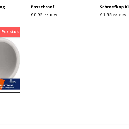
aag
Passchroef
Schroefkop KI
0.95
1.95
€
€
incl BTW
incl BTW
Per stuk