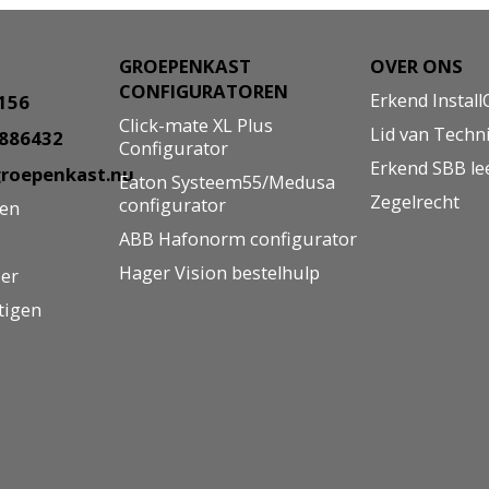
GROEPENKAST
OVER ONS
CONFIGURATOREN
Erkend Install
8156
Click-mate XL Plus
Lid van Techn
5886432
Configurator
Erkend SBB le
roepenkast.nu
Eaton Systeem55/Medusa
Zegelrecht
configurator
gen
ABB Hafonorm configurator
Hager Vision bestelhulp
ier
tigen