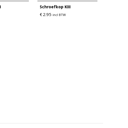
I
Schroefkop KIII
2.95
€
incl BTW