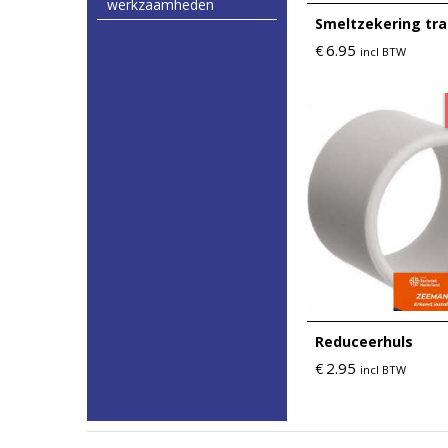
werkzaamheden
Smeltzekering tr
6.95
€
incl BTW
Reduceerhuls
2.95
€
incl BTW