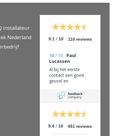
Q installateur
iek Nederland
/
9.1
10
110 reviews
erbedrijf
10
/
10
Paul
Lucassen
Al bij het eerste
contact een goed
gevoel en
vertrouwen in dit
bedrijf, eerlijk zaken
doen en leveren wat
je belooft.
/
9.4
10
451 reviews