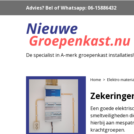
Advies? Bel of Whatsapp: 06-15886432
De specialist in A-merk groepenkast installaties!
Home
>
Elektro materi
Zekeringen
Een goede elektrisch
smeltveiligheden di
hierbij aan mespatr
krachtgroepen.