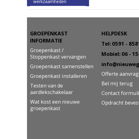
werkzaamheden
GROEPENKAST
HELPDESK
INFORMATIE
Tel: 0591 - 85
Groepenkast /
Mobiel: 06 - 1
Stoppenkast vervangen
info@nieuweg
Groepenkast samenstellen
Offerte aanvra
Groepenkast installeren
Bel mij terug
Testen van de
aardlekschakelaar
Contact formul
Wat kost een nieuwe
Opdracht beves
groepenkast