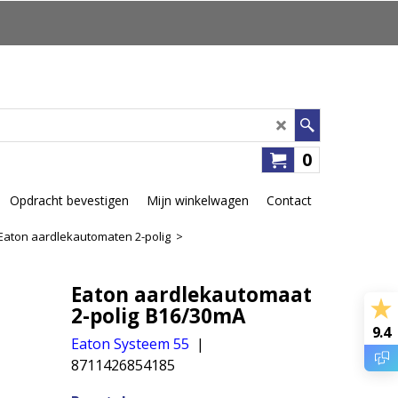
0
Opdracht bevestigen
Mijn winkelwagen
Contact
Eaton aardlekautomaten 2-polig
>
Eaton aardlekautomaat
2-polig B16/30mA
9.4
Eaton Systeem 55
8711426854185