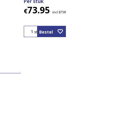
Per stuk
73.95
€
incl BTW
Bestel
st