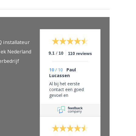
Q installateur
iek Nederland
/
9.1
10
110 reviews
erbedrijf
10
/
10
Paul
Lucassen
Al bij het eerste
contact een goed
gevoel en
vertrouwen in dit
bedrijf, eerlijk zaken
doen en leveren wat
je belooft.