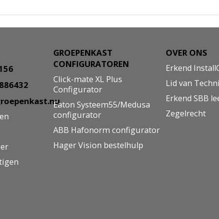
GROEPENKAST
OVER ONS
CONFIGURATOREN
Erkend Install
8156
Click-mate XL Plus
Lid van Techn
5886432
Configurator
Erkend SBB le
roepenkast.nu
Eaton Systeem55/Medusa
Zegelrecht
configurator
gen
ABB Hafonorm configurator
Hager Vision bestelhulp
ier
tigen