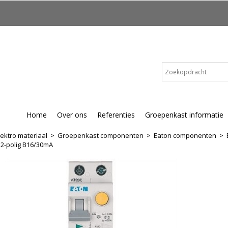
Home
Over ons
Referenties
Groepenkast informatie
lektro materiaal
>
Groepenkast componenten
>
Eaton componenten
>
2-polig B16/30mA