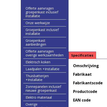
Offerte aanvragen
groepenkast inclusief
installatie
Onze werkwijze
Groepenkast inclusief
installatie
Groepenkast
aanbiedingen
Offerte aanvragen
overige werkzaamheden
Specificaties
Elektrisch koken
Omschrijving
Laadpalen +Installatie
Fabrikaat
Thuisbatterijen
+Installatie
Fabrikantscode
Zonnepanelen inclusief
nieuwe groepenkast
Productcode
Elektro materiaal
EAN code
Overige