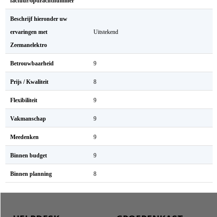
factuur/opdrachtnummer
Beschrijf hieronder uw
ervaringen met
Uitstekend
Zeemanelektro
Betrouwbaarheid
9
Prijs / Kwaliteit
8
Flexibiliteit
9
Vakmanschap
9
Meedenken
9
Binnen budget
9
Binnen planning
8