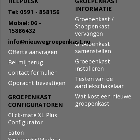
HELPDESK
GROEPENKAST
INFORMATIE
Tel: 0591 - 858156
Groepenkast /
Mobiel: 06 -
Stoppenkast
15886432
vervangen
info@nieuwegroepenkast.nu
Groepenkast
samenstellen
Offerte aanvragen
Groepenkast
Bel mij terug
installeren
Contact formulier
Testen van de
Opdracht bevestigen
aardlekschakelaar
Wat kost een nieuwe
GROEPENKAST
groepenkast
CONFIGURATOREN
Click-mate XL Plus
Configurator
Eaton
Systeem55/Medusa