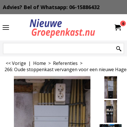
Advies? Bel of Whatsapp: 06-15886432
0
<< Vorige
|
Home
>
Referenties
>
266: Oude stoppenkast vervangen voor een nieuwe Hager