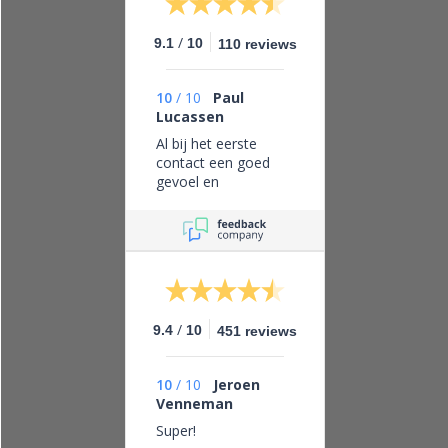
/
9.1
10
110 reviews
10
/
10
Paul
Lucassen
Al bij het eerste
contact een goed
gevoel en
vertrouwen in dit
bedrijf, eerlijk zaken
doen en leveren wat
je belooft.
/
9.4
10
451 reviews
10
/
10
Jeroen
Venneman
Super!