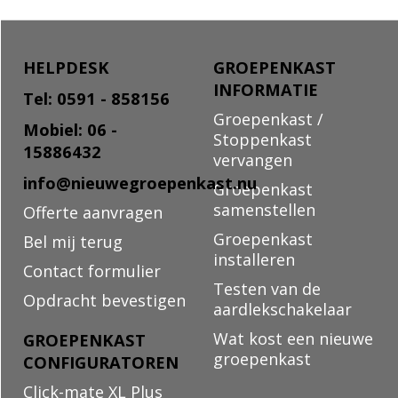
HELPDESK
GROEPENKAST
INFORMATIE
Tel: 0591 - 858156
Groepenkast /
Mobiel: 06 -
Stoppenkast
15886432
vervangen
info@nieuwegroepenkast.nu
Groepenkast
samenstellen
Offerte aanvragen
Groepenkast
Bel mij terug
installeren
Contact formulier
Testen van de
Opdracht bevestigen
aardlekschakelaar
Wat kost een nieuwe
GROEPENKAST
groepenkast
CONFIGURATOREN
Click-mate XL Plus