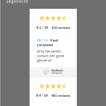
Zegelrecht
/
9.1
10
110 reviews
10
/
10
Paul
Lucassen
Al bij het eerste
contact een goed
gevoel en
vertrouwen in dit
bedrijf, eerlijk zaken
doen en leveren wat
je belooft.
/
9.4
10
451 reviews