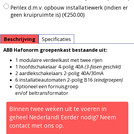
Perilex d.m.v. opbouw installatiewerk (indien er
geen kruipruimte is)
(
€250.00
)
Beschrijving
Specificaties
ABB Hafonorm groepenkast bestaande uit:
1 modulaire verdeelkast met twee rijen
1 hoofdschakelaar 4-polig 40A
(3-fasen geschikt)
2 aardlekschakelaars 2-polig 40A/30mA
6 installatieautomaten 2-polig B16
(eindgroepen)
Optioneel een fornuisgroep
en/of beltransformator
Binnen twee weken uit te voeren in
geheel Nederland! Eerder nodig? Neem
contact met ons op.