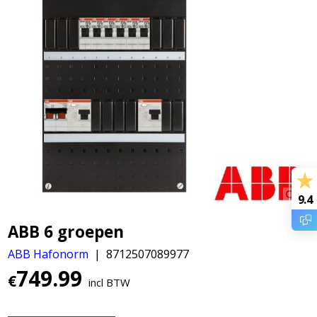
9.4
ABB 6 groepen
ABB Hafonorm
8712507089977
749.99
€
incl BTW