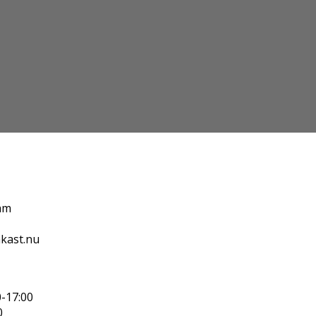
am
kast.nu
0-17:00
0