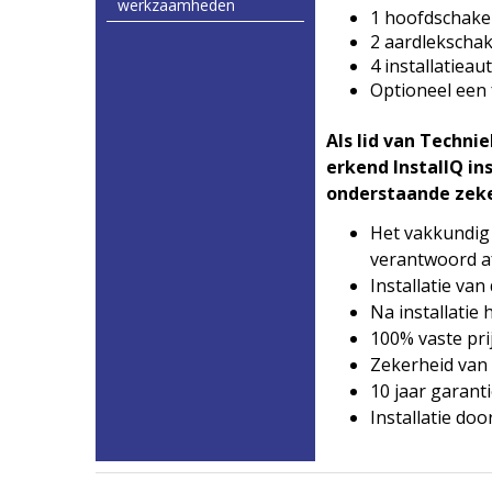
werkzaamheden
1 hoofdschakel
2 aardlekscha
4 installatiea
Optioneel een
Als lid van Techni
erkend InstallQ in
onderstaande zek
Het vakkundig
verantwoord a
Installatie va
Na installatie
100% vaste pri
Zekerheid van 
10 jaar garant
Installatie do