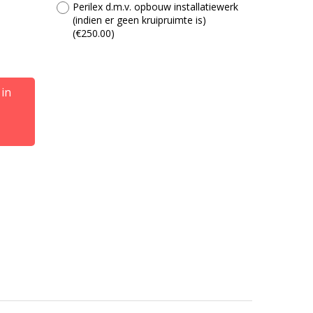
Perilex d.m.v. opbouw installatiewerk
(indien er geen kruipruimte is)
(
€250.00
)
in