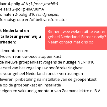
aar 4-polig 40A
(3-fasen geschikt)
kelaars 2-polig 40A/30mA
utomaten 2-polig B16
(eindgroepen)
 fornuisgroep en/of beltransformator
ek Nederland en
Binnen twee weken uit te voeren 
stallateur geven wij u
geheel Nederland! Eerder nodig?
erheden:
Neem contact met ons op.
 demonteren en
fvoeren van uw oude stoppenkast
n de nieuwe groepenkast volgens de huidige NEN1010
 herstel van het zegel op uw hoofdzekeringkast
js voor geheel Nederland zonder verrassingen
leveren, pinbetaling na installatie van de groepenkast
ie op de groepenkast en installatie
or eigen en vakkundig monteur van Zeemanelektro.nl B.V.