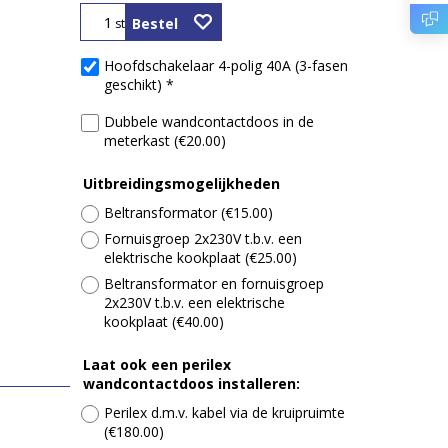
Bestel
st
Hoofdschakelaar 4-polig 40A (3-fasen
geschikt)
*
Dubbele wandcontactdoos in de
meterkast
(
€20.00
)
Uitbreidingsmogelijkheden
Beltransformator
(
€15.00
)
Fornuisgroep 2x230V t.b.v. een
elektrische kookplaat
(
€25.00
)
Beltransformator en fornuisgroep
2x230V t.b.v. een elektrische
kookplaat
(
€40.00
)
Laat ook een perilex
wandcontactdoos installeren:
Perilex d.m.v. kabel via de kruipruimte
(
€180.00
)