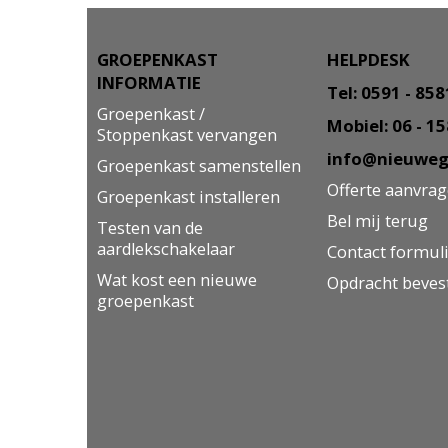
GROEPENKAST
HELPDESK
INFORMATIE
Tel: 0591 - 85
Groepenkast /
Mobiel: 06 - 1
Stoppenkast vervangen
info@nieuweg
Groepenkast samenstellen
Offerte aanvra
Groepenkast installeren
Bel mij terug
Testen van de
aardlekschakelaar
Contact formul
Wat kost een nieuwe
Opdracht beves
groepenkast