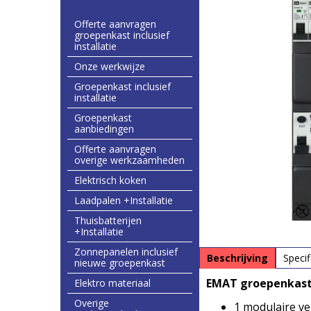
Offerte aanvragen
groepenkast inclusief
installatie
Onze werkwijze
Groepenkast inclusief
installatie
Groepenkast
aanbiedingen
Offerte aanvragen
overige werkzaamheden
Elektrisch koken
Laadpalen +Installatie
Thuisbatterijen
+Installatie
Zonnepanelen inclusief
Beschrijving
Specif
nieuwe groepenkast
EMAT groepenkast 
Elektro materiaal
Overige
1 modulaire ve