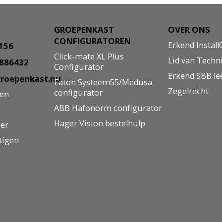
GROEPENKAST
OVER ONS
CONFIGURATOREN
Erkend Install
8156
Click-mate XL Plus
Lid van Techn
5886432
Configurator
Erkend SBB le
roepenkast.nu
Eaton Systeem55/Medusa
Zegelrecht
configurator
gen
ABB Hafonorm configurator
Hager Vision bestelhulp
ier
tigen