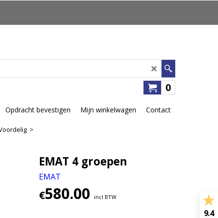
0
Opdracht bevestigen
Mijn winkelwagen
Contact
Voordelig
>
EMAT 4 groepen
EMAT
580.00
€
incl BTW
9.4