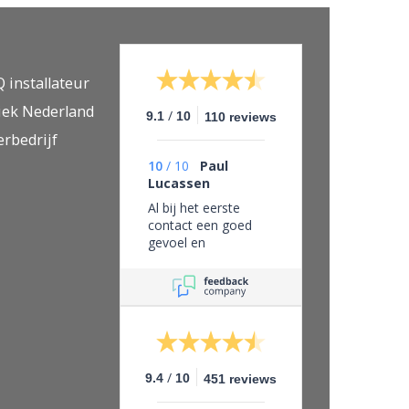
Q installateur
iek Nederland
/
9.1
10
110 reviews
erbedrijf
10
/
10
Paul
Lucassen
Al bij het eerste
contact een goed
gevoel en
vertrouwen in dit
bedrijf, eerlijk zaken
doen en leveren wat
je belooft.
/
9.4
10
451 reviews