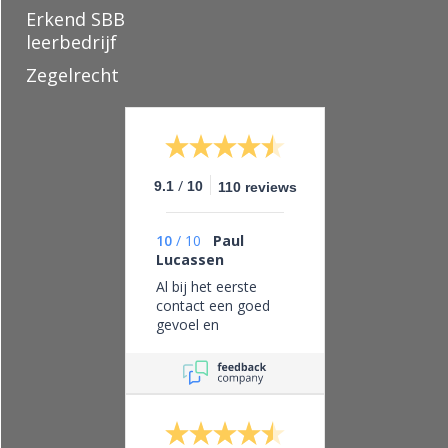
Erkend SBB
leerbedrijf
Zegelrecht
/
9.1
10
110 reviews
10
/
10
Paul
Lucassen
Al bij het eerste
contact een goed
gevoel en
vertrouwen in dit
bedrijf, eerlijk zaken
doen en leveren wat
je belooft.