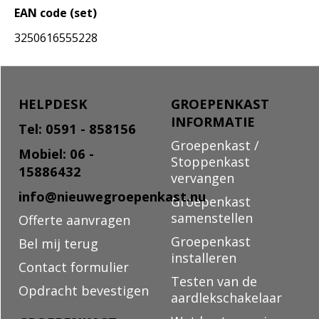
EAN code (set)
3250616555228
HELPDESK
GROEPENKAST
INFORMATIE
Tel: 0591 - 858156
Groepenkast /
Mobiel: 06 -
Stoppenkast
15886432
vervangen
info@nieuwegroepenkast.nu
Groepenkast
samenstellen
Offerte aanvragen
Groepenkast
Bel mij terug
installeren
Contact formulier
Testen van de
Opdracht bevestigen
aardlekschakelaar