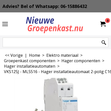
Advies? Bel of Whatsapp: 06-15886432
0
<< Vorige
|
Home
>
Elektro materiaal
>
Groepenkast componenten
>
Hager componenten
>
Hager installatieautomaten
>
VKS12SJ - MLS516 - Hager installatieautomaat 2-polig C1