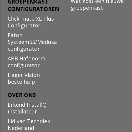
Wat kost een nieuwe
GROEPENKAST
groepenkast
CONFIGURATOREN
Click-mate XL Plus
Configurator
Eaton
Systeem55/Medusa
configurator
ABB Hafonorm
configurator
Hager Vision
bestelhulp
OVER ONS
Erkend InstallQ
installateur
Lid van Techniek
Nederland