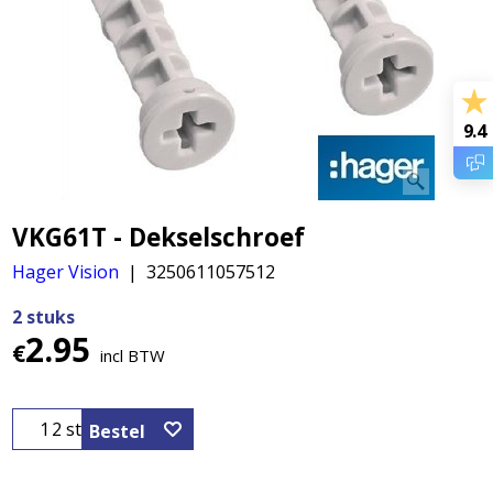
9.4
VKG61T - Dekselschroef
Hager Vision
3250611057512
2 stuks
2.95
€
incl BTW
2 st
Bestel