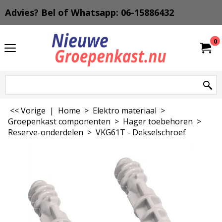
Advies? Bel of Whatsapp: 06-15886432
0
<< Vorige
|
Home
>
Elektro materiaal
>
Groepenkast componenten
>
Hager toebehoren
>
Reserve-onderdelen
>
VKG61T - Dekselschroef