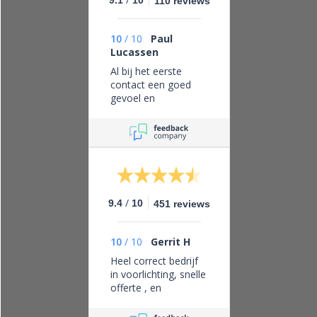
9.1
10
110 reviews
10
/
10
Paul
Lucassen
Al bij het eerste
contact een goed
gevoel en
vertrouwen in dit
bedrijf, eerlijk zaken
doen en leveren wat
je belooft.
/
9.4
10
451 reviews
10
/
10
Gerrit H
Heel correct bedrijf
in voorlichting, snelle
offerte , en
levering/plaatsing.