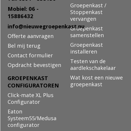
Groepenkast /
Mobiel: 06 -
Stoppenkast
15886432
vervangen
info@nieuwegroepenkast.nu
Groepenkast
samenstellen
Offerte aanvragen
Groepenkast
Bel mij terug
installeren
Contact formulier
Testen van de
Opdracht bevestigen
aardlekschakelaar
Wat kost een nieuwe
GROEPENKAST
groepenkast
CONFIGURATOREN
Click-mate XL Plus
Configurator
Eaton
Systeem55/Medusa
configurator