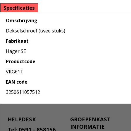
Specificaties
Omschrijving
Dekselschroef (twee stuks)
Fabrikaat
Hager SE
Productcode
VKG61T
EAN code
3250611057512
HELPDESK
GROEPENKAST
INFORMATIE
Tel: 0591 - 858156