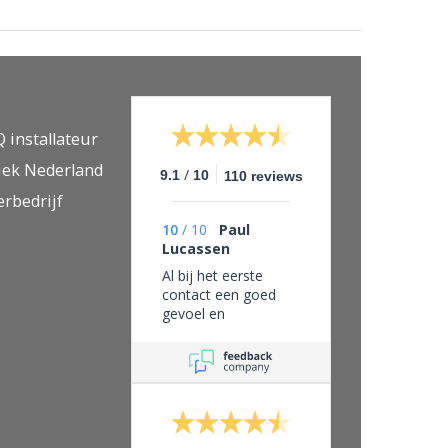
Q installateur
iek Nederland
/
9.1
10
110 reviews
erbedrijf
10
/
10
Paul
Lucassen
Al bij het eerste
contact een goed
gevoel en
vertrouwen in dit
bedrijf, eerlijk zaken
doen en leveren wat
je belooft.