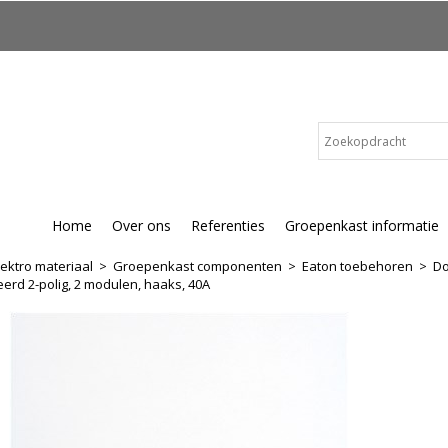
Home
Over ons
Referenties
Groepenkast informatie
lektro materiaal
>
Groepenkast componenten
>
Eaton toebehoren
>
Do
erd 2-polig, 2 modulen, haaks, 40A