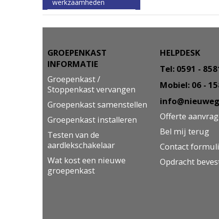
werkzaamheden
GROEPENKAST
HELPDESK
INFORMATIE
Tel: 0591 - 85
Groepenkast /
Mobiel: 06 - 1
Stoppenkast vervangen
info@nieuweg
Groepenkast samenstellen
Offerte aanvra
Groepenkast installeren
Bel mij terug
Testen van de
aardlekschakelaar
Contact formul
Wat kost een nieuwe
Opdracht beves
groepenkast