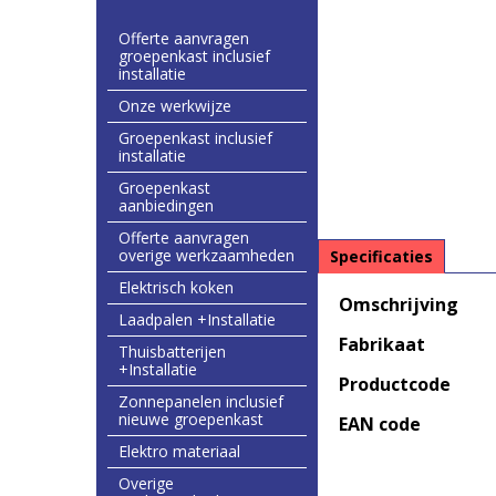
Offerte aanvragen
groepenkast inclusief
installatie
Onze werkwijze
Groepenkast inclusief
installatie
Groepenkast
aanbiedingen
Offerte aanvragen
overige werkzaamheden
Specificaties
Elektrisch koken
Omschrijving
Laadpalen +Installatie
Fabrikaat
Thuisbatterijen
+Installatie
Productcode
Zonnepanelen inclusief
nieuwe groepenkast
EAN code
Elektro materiaal
Overige