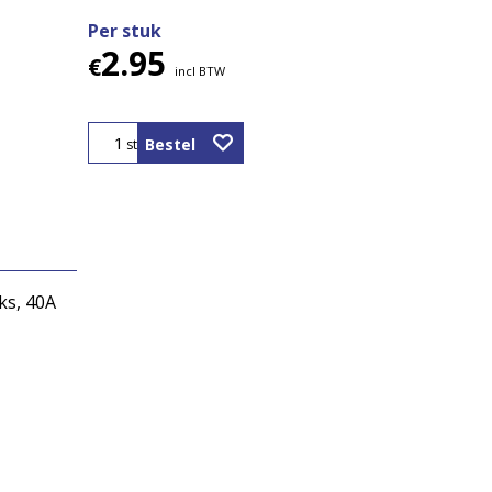
Per stuk
2.95
€
incl BTW
Bestel
st
ks, 40A