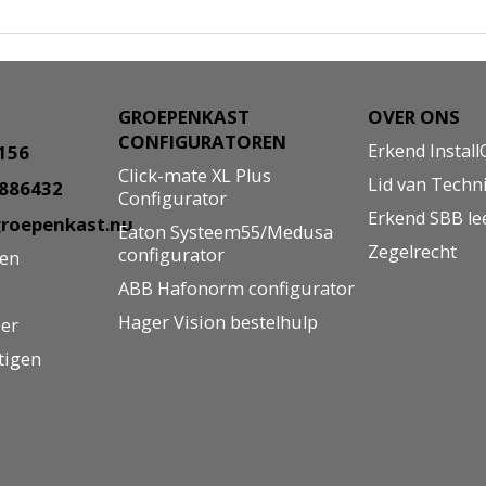
GROEPENKAST
OVER ONS
CONFIGURATOREN
Erkend Install
8156
Click-mate XL Plus
Lid van Techn
5886432
Configurator
Erkend SBB le
roepenkast.nu
Eaton Systeem55/Medusa
Zegelrecht
configurator
gen
ABB Hafonorm configurator
Hager Vision bestelhulp
ier
tigen