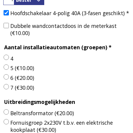
Bestel
Hoofdschakelaar 4-polig 40A (3-fasen geschikt)
*
Dubbele wandcontactdoos in de meterkast
(
€10.00
)
Aantal installatieautomaten (groepen)
*
4
5
(
€10.00
)
6
(
€20.00
)
7
(
€30.00
)
Uitbreidingsmogelijkheden
Beltransformator
(
€20.00
)
Fornuisgroep 2x230V t.b.v. een elektrische
kookplaat
(
€30.00
)