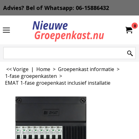
Advies? Bel of Whatsapp: 06-15886432
0
<< Vorige
|
Home
>
Groepenkast informatie
>
1-fase groepenkasten
>
EMAT 1-fase groepenkast inclusief installatie