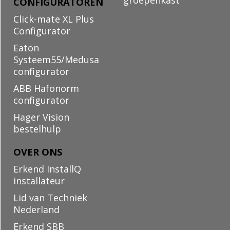
groepenkast
CONFIGURATOREN
Click-mate XL Plus
Configurator
Eaton
Systeem55/Medusa
configurator
ABB Hafonorm
configurator
Hager Vision
bestelhulp
OVER ONS
Erkend InstallQ
installateur
Lid van Techniek
Nederland
Erkend SBB