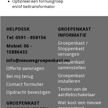
Optioneel een fornuisgroep
en/of beltransformator
HELPDESK
GROEPENKAST
INFORMATIE
Tel: 0591 - 858156
Groepenkast /
Mobiel: 06 -
Stoppenkast
15886432
vervangen
info@nieuwegroepenkast.nu
Groepenkast
samenstellen
Offerte aanvragen
Groepenkast
Bel mij terug
installeren
Contact formulier
Testen van de
Opdracht bevestigen
aardlekschakelaar
Wat kost een nieuwe
GROEPENKAST