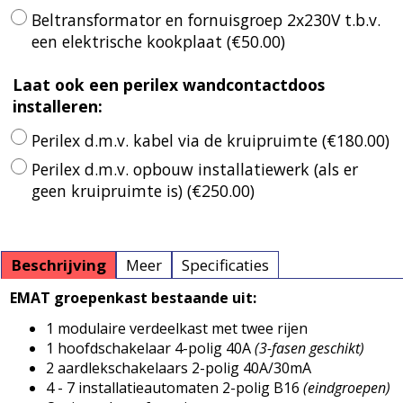
Beltransformator en fornuisgroep 2x230V t.b.v.
een elektrische kookplaat
(
€50.00
)
Laat ook een perilex wandcontactdoos
installeren:
Perilex d.m.v. kabel via de kruipruimte
(
€180.00
)
Perilex d.m.v. opbouw installatiewerk (als er
geen kruipruimte is)
(
€250.00
)
Beschrijving
Meer
Specificaties
EMAT groepenkast bestaande uit:
1 modulaire verdeelkast met twee rijen
1 hoofdschakelaar 4-polig 40A
(3-fasen geschikt)
2 aardlekschakelaars 2-polig 40A/30mA
4 - 7 installatieautomaten 2-polig B16
(eindgroepen)