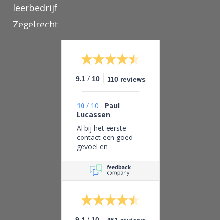
leerbedrijf
Zegelrecht
/
9.1
10
110 reviews
10
/
10
Paul
Lucassen
Al bij het eerste
contact een goed
gevoel en
vertrouwen in dit
bedrijf, eerlijk zaken
doen en leveren wat
je belooft.
/
9.4
10