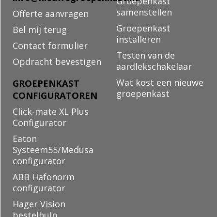
Groepenkast
samenstellen
Offerte aanvragen
Groepenkast
Bel mij terug
installeren
Contact formulier
Testen van de
Opdracht bevestigen
aardlekschakelaar
Wat kost een nieuwe
GROEPENKAST
groepenkast
CONFIGURATOREN
Click-mate XL Plus
Configurator
Eaton
Systeem55/Medusa
configurator
ABB Hafonorm
configurator
Hager Vision
bestelhulp