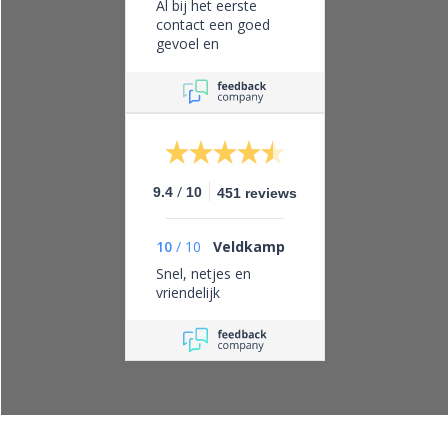
Al bij het eerste
contact een goed
gevoel en
vertrouwen in dit
bedrijf, eerlijk zaken
doen en leveren wat
je belooft.
/
9.4
10
451 reviews
10
/
10
Veldkamp
Snel, netjes en
vriendelijk