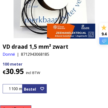
9.4
VD draad 1,5 mm² zwart
Donné
8712943068185
100 meter
30.95
€
incl BTW
100 m
Bestel