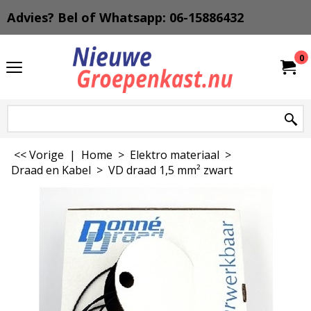
Advies? Bel of Whatsapp: 06-15886432
0
<< Vorige
|
Home
>
Elektro materiaal
>
Draad en Kabel
>
VD draad 1,5 mm² zwart