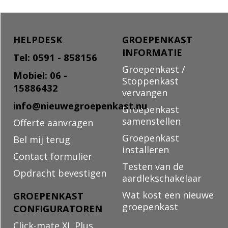
HELPDESK
GROEPENKAST
INFORMATIE
Tel: 0591 - 858156
Groepenkast /
Mobiel: 06 -
Stoppenkast
15886432
vervangen
info@nieuwegroepenkast.nu
Groepenkast
samenstellen
Offerte aanvragen
Groepenkast
Bel mij terug
installeren
Contact formulier
Testen van de
Opdracht bevestigen
aardlekschakelaar
Wat kost een nieuwe
GROEPENKAST
groepenkast
CONFIGURATOREN
Click-mate XL Plus