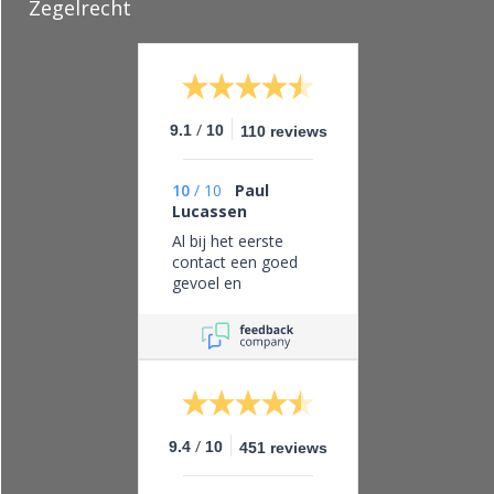
Zegelrecht
/
9.1
10
110 reviews
10
/
10
Paul
Lucassen
Al bij het eerste
contact een goed
gevoel en
vertrouwen in dit
bedrijf, eerlijk zaken
doen en leveren wat
je belooft.
/
9.4
10
451 reviews