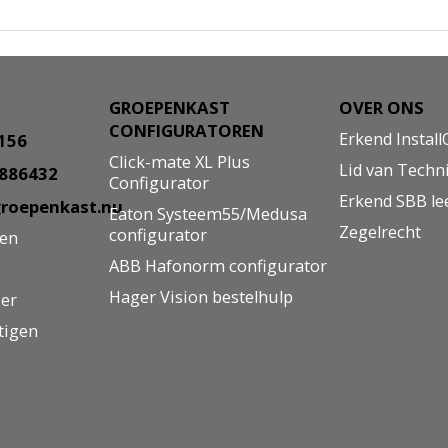
GROEPENKAST
OVER ONS
CONFIGURATOREN
Erkend Install
8156
Click-mate XL Plus
Lid van Techn
5886432
Configurator
Erkend SBB le
roepenkast.nu
Eaton Systeem55/Medusa
Zegelrecht
configurator
gen
ABB Hafonorm configurator
Hager Vision bestelhulp
ier
tigen