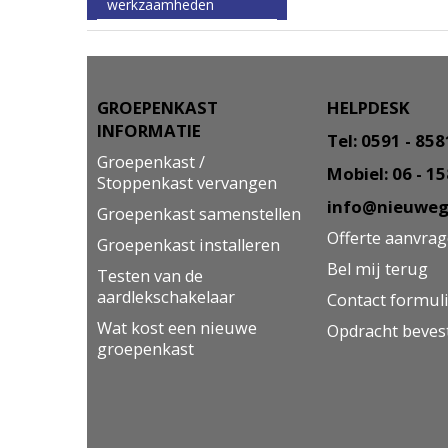
werkzaamheden
GROEPENKAST
HELPDESK
INFORMATIE
Tel: 0591 - 85
Groepenkast /
Mobiel: 06 - 1
Stoppenkast vervangen
info@nieuweg
Groepenkast samenstellen
Offerte aanvra
Groepenkast installeren
Bel mij terug
Testen van de
aardlekschakelaar
Contact formul
Wat kost een nieuwe
Opdracht beves
groepenkast