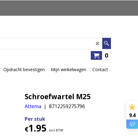
0
Opdracht bevestigen
Mijn winkelwagen
Contact
Schroefwartel M25
Attema
8712259275796
9.4
Per stuk
1.95
€
incl BTW