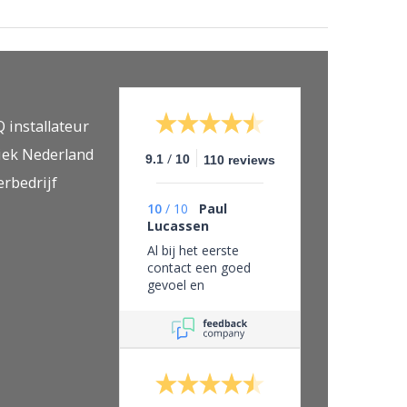
Q installateur
iek Nederland
/
9.1
10
110 reviews
erbedrijf
10
/
10
Paul
Lucassen
Al bij het eerste
contact een goed
gevoel en
vertrouwen in dit
bedrijf, eerlijk zaken
doen en leveren wat
je belooft.