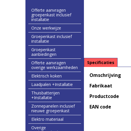
Offerte aanvragen
groepenkast inclusief
installatie
Onze werkwijze
Groepenkast inclusief
installatie
Groepenkast
aanbiedingen
Specificaties
Offerte aanvragen
overige werkzaamheden
Omschrijving
Elektrisch koken
Laadpalen +Installatie
Fabrikaat
Thuisbatterijen
Productcode
+Installatie
Zonnepanelen inclusief
EAN code
nieuwe groepenkast
Elektro materiaal
Overige