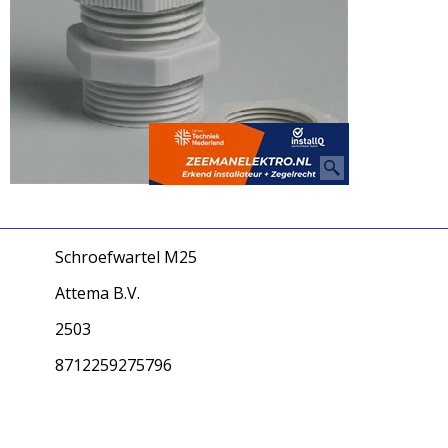
Schroefwartel M25
Attema B.V.
2503
8712259275796