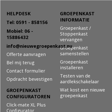
HELPDESK
GROEPENKAST
INFORMATIE
Tel: 0591 - 858156
Groepenkast /
Mobiel: 06 -
Stoppenkast
15886432
vervangen
info@nieuwegroepenkast.nu
Groepenkast
samenstellen
Offerte aanvragen
Groepenkast
Bel mij terug
installeren
Contact formulier
Testen van de
Opdracht bevestigen
aardlekschakelaar
Wat kost een nieuwe
GROEPENKAST
groepenkast
CONFIGURATOREN
Click-mate XL Plus
Configurator