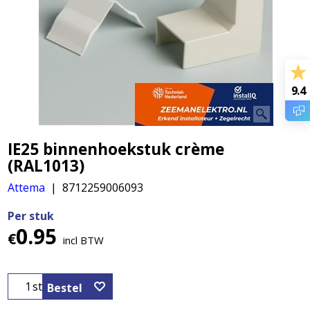
9.4
IE25 binnenhoekstuk crème
(RAL1013)
Attema
8712259006093
Per stuk
0.95
€
incl BTW
st
Bestel