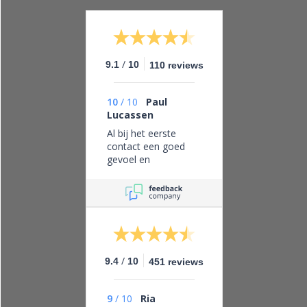
/
9.1
10
110 reviews
10
/
10
Paul
Lucassen
Al bij het eerste
contact een goed
gevoel en
vertrouwen in dit
bedrijf, eerlijk zaken
doen en leveren wat
je belooft.
/
9.4
10
451 reviews
9
/
10
Ria