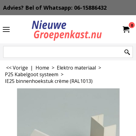
Advies? Bel of Whatsapp: 06-15886432
0
<< Vorige
|
Home
>
Elektro materiaal
>
P25 Kabelgoot systeem
>
IE25 binnenhoekstuk crème (RAL1013)