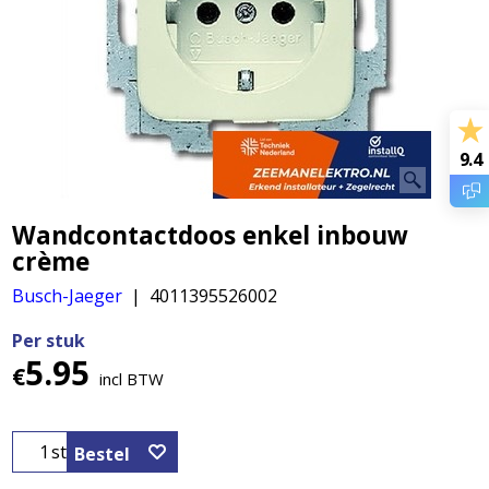
9.4
Wandcontactdoos enkel inbouw
crème
Busch-Jaeger
4011395526002
Per stuk
5.95
€
incl BTW
st
Bestel