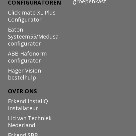
groepenkast
CONFIGURATOREN
Click-mate XL Plus
Configurator
Eaton
Systeem55/Medusa
configurator
ABB Hafonorm
configurator
Hager Vision
bestelhulp
OVER ONS
Erkend InstallQ
installateur
Lid van Techniek
Nederland
Erkend SBB