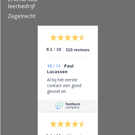
leerbedrijf
Zegelrecht
/
9.1
10
110 reviews
10
/
10
Paul
Lucassen
Al bij het eerste
contact een goed
gevoel en
vertrouwen in dit
bedrijf, eerlijk zaken
doen en leveren wat
je belooft.