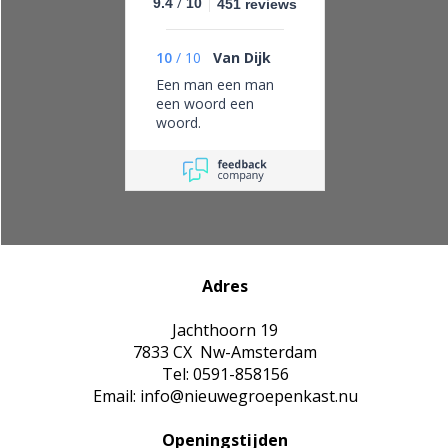
/
9.4
10
451 reviews
10
/
10
Van Dijk
Een man een man
een woord een
woord.
Adres
Jachthoorn 19
7833 CX Nw-Amsterdam
Tel: 0591-858156
Email: info@nieuwegroepenkast.nu
Openingstijden