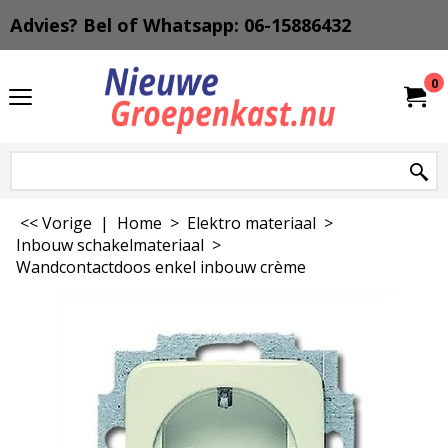
Advies? Bel of Whatsapp: 06-15886432
0
<< Vorige
|
Home
>
Elektro materiaal
>
Inbouw schakelmateriaal
>
Wandcontactdoos enkel inbouw crème