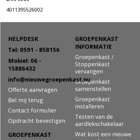
4011395526002
HELPDESK
GROEPENKAST
INFORMATIE
Tel: 0591 - 858156
Groepenkast /
Mobiel: 06 -
Stoppenkast
15886432
vervangen
info@nieuwegroepenkast.nu
Groepenkast
samenstellen
Offerte aanvragen
Groepenkast
Bel mij terug
installeren
Contact formulier
Testen van de
Opdracht bevestigen
aardlekschakelaar
Wat kost een nieuwe
GROEPENKAST