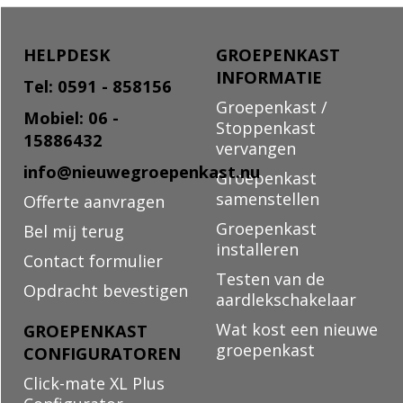
HELPDESK
GROEPENKAST
INFORMATIE
Tel: 0591 - 858156
Groepenkast /
Mobiel: 06 -
Stoppenkast
15886432
vervangen
info@nieuwegroepenkast.nu
Groepenkast
samenstellen
Offerte aanvragen
Groepenkast
Bel mij terug
installeren
Contact formulier
Testen van de
Opdracht bevestigen
aardlekschakelaar
Wat kost een nieuwe
GROEPENKAST
groepenkast
CONFIGURATOREN
Click-mate XL Plus