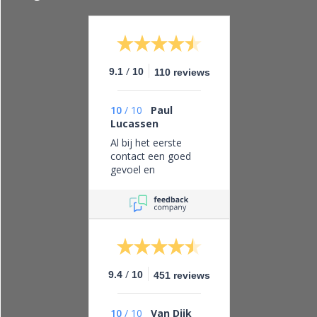
/
9.1
10
110 reviews
10
/
10
Paul
Lucassen
Al bij het eerste
contact een goed
gevoel en
vertrouwen in dit
bedrijf, eerlijk zaken
doen en leveren wat
je belooft.
/
9.4
10
451 reviews
10
/
10
Van Dijk