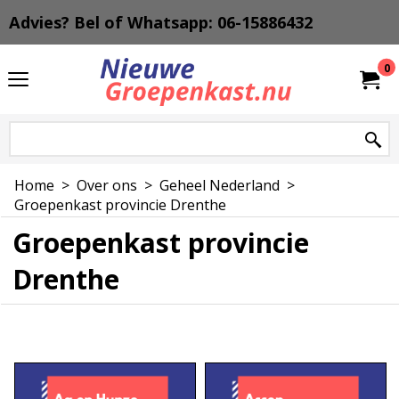
Advies? Bel of Whatsapp: 06-15886432
0
Home
>
Over ons
>
Geheel Nederland
>
Groepenkast provincie Drenthe
Groepenkast provincie
Drenthe