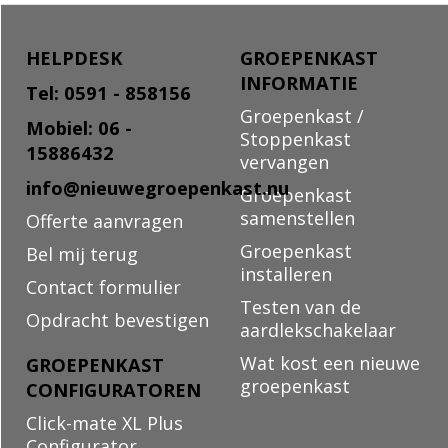
HELPDESK
GROEPENKAST
INFORMATIE
Tel: 0591 - 858156
Groepenkast /
Mobiel: 06 -
Stoppenkast
15886432
vervangen
info@nieuwegroepenkast.nu
Groepenkast
samenstellen
Offerte aanvragen
Groepenkast
Bel mij terug
installeren
Contact formulier
Testen van de
Opdracht bevestigen
aardlekschakelaar
Wat kost een nieuwe
GROEPENKAST
groepenkast
CONFIGURATOREN
Click-mate XL Plus
Configurator