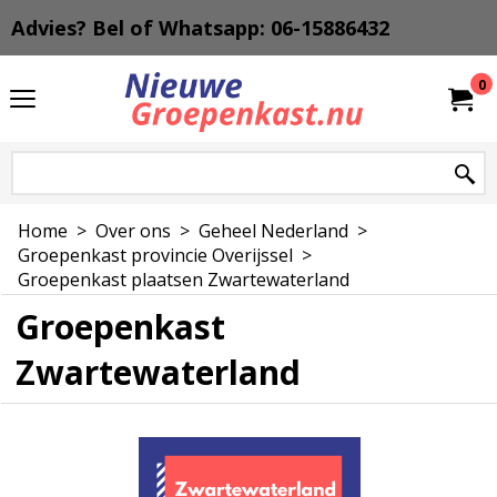
Advies? Bel of Whatsapp: 06-15886432
0
Home
>
Over ons
>
Geheel Nederland
>
Groepenkast provincie Overijssel
>
Groepenkast plaatsen Zwartewaterland
Groepenkast
Zwartewaterland