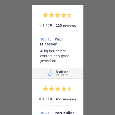
/
9.1
10
110 reviews
10
/
10
Paul
Lucassen
Al bij het eerste
contact een goed
gevoel en
vertrouwen in dit
bedrijf, eerlijk zaken
doen en leveren wat
je belooft.
/
9.4
10
451 reviews
10
/
10
Particulier