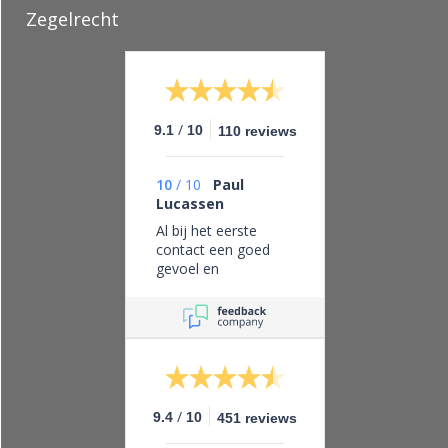
Zegelrecht
/
9.1
10
110 reviews
10
/
10
Paul
Lucassen
Al bij het eerste
contact een goed
gevoel en
vertrouwen in dit
bedrijf, eerlijk zaken
doen en leveren wat
je belooft.
/
9.4
10
451 reviews