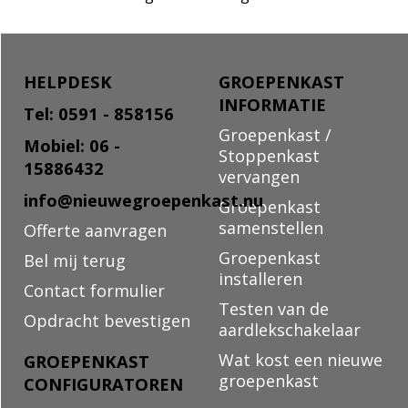
HELPDESK
GROEPENKAST
INFORMATIE
Tel: 0591 - 858156
Groepenkast /
Mobiel: 06 -
Stoppenkast
15886432
vervangen
info@nieuwegroepenkast.nu
Groepenkast
samenstellen
Offerte aanvragen
Groepenkast
Bel mij terug
installeren
Contact formulier
Testen van de
Opdracht bevestigen
aardlekschakelaar
Wat kost een nieuwe
GROEPENKAST
groepenkast
CONFIGURATOREN