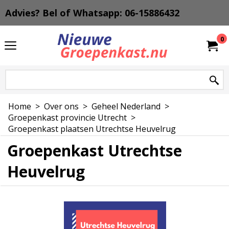
Advies? Bel of Whatsapp: 06-15886432
0
Home
>
Over ons
>
Geheel Nederland
>
Groepenkast provincie Utrecht
>
Groepenkast plaatsen Utrechtse Heuvelrug
Groepenkast Utrechtse
Heuvelrug