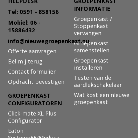
HELPDESK
GROEPENKAST
INFORMATIE
Tel: 0591 - 858156
Groepenkast /
Mobiel: 06 -
Stoppenkast
15886432
vervangen
info@nieuwegroepenkast.nu
Groepenkast
samenstellen
Offerte aanvragen
Groepenkast
Bel mij terug
installeren
Contact formulier
Testen van de
Opdracht bevestigen
aardlekschakelaar
Wat kost een nieuwe
GROEPENKAST
groepenkast
CONFIGURATOREN
Click-mate XL Plus
Configurator
Eaton
Systeem55/Medusa