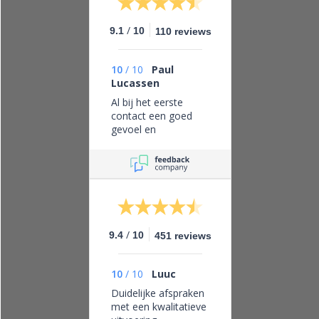
/
9.1
10
110 reviews
10
/
10
Paul
Lucassen
Al bij het eerste
contact een goed
gevoel en
vertrouwen in dit
bedrijf, eerlijk zaken
doen en leveren wat
je belooft.
/
9.4
10
451 reviews
10
/
10
Luuc
Duidelijke afspraken
met een kwalitatieve