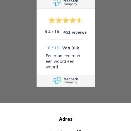
doen en leveren wat
je belooft.
/
9.4
10
451 reviews
10
/
10
Van Dijk
Een man een man
een woord een
woord.
Adres