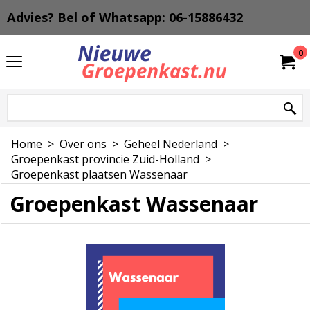
Advies? Bel of Whatsapp: 06-15886432
0
Home
>
Over ons
>
Geheel Nederland
>
Groepenkast provincie Zuid-Holland
>
Groepenkast plaatsen Wassenaar
Groepenkast Wassenaar