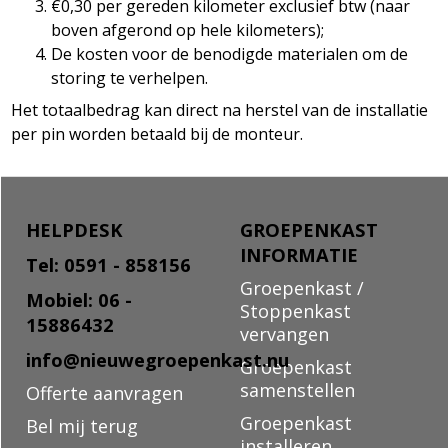
€0,30 per gereden kilometer exclusief btw (naar
boven afgerond op hele kilometers);
De kosten voor de benodigde materialen om de
storing te verhelpen.
Het totaalbedrag kan direct na herstel van de installatie
per pin worden betaald bij de monteur.
HELPDESK
GROEPENKAST
INFORMATIE
Tel: 0591 - 858156
Groepenkast /
Mobiel: 06 -
Stoppenkast
15886432
vervangen
info@nieuwegroepenkast.nu
Groepenkast
samenstellen
Offerte aanvragen
Groepenkast
Bel mij terug
installeren