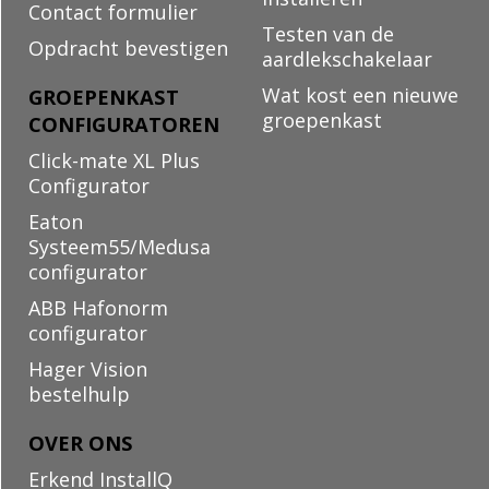
Contact formulier
Testen van de
Opdracht bevestigen
aardlekschakelaar
Wat kost een nieuwe
GROEPENKAST
groepenkast
CONFIGURATOREN
Click-mate XL Plus
Configurator
Eaton
Systeem55/Medusa
configurator
ABB Hafonorm
configurator
Hager Vision
bestelhulp
OVER ONS
Erkend InstallQ