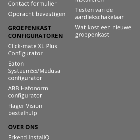
Contact formulier
Testen van de
Opdracht bevestigen
aardlekschakelaar
Wat kost een nieuwe
GROEPENKAST
groepenkast
CONFIGURATOREN
Click-mate XL Plus
Configurator
Eaton
Systeem55/Medusa
configurator
ABB Hafonorm
configurator
Hager Vision
bestelhulp
OVER ONS
Erkend InstallQ