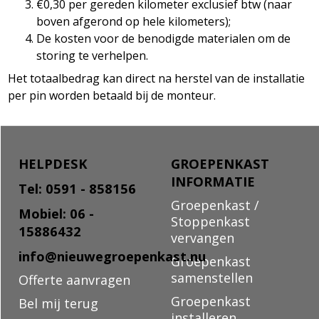
€0,30 per gereden kilometer exclusief btw (naar
boven afgerond op hele kilometers);
De kosten voor de benodigde materialen om de
storing te verhelpen.
Het totaalbedrag kan direct na herstel van de installatie
per pin worden betaald bij de monteur.
HELPDESK
GROEPENKAST
INFORMATIE
Tel: 0591 - 858156
Groepenkast /
Mobiel: 06 -
Stoppenkast
15886432
vervangen
info@nieuwegroepenkast.nu
Groepenkast
samenstellen
Offerte aanvragen
Groepenkast
Bel mij terug
installeren