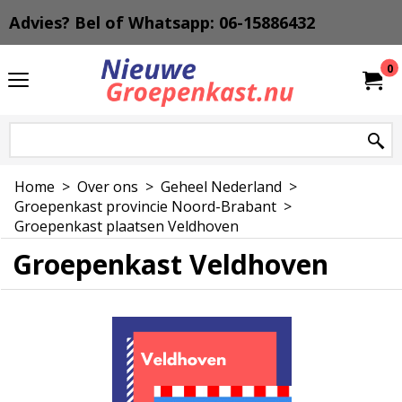
Advies? Bel of Whatsapp: 06-15886432
0
Home
>
Over ons
>
Geheel Nederland
>
Groepenkast provincie Noord-Brabant
>
Groepenkast plaatsen Veldhoven
Groepenkast Veldhoven