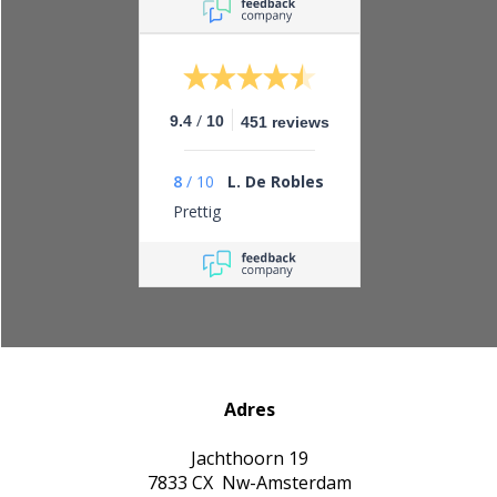
doen en leveren wat
je belooft.
/
9.4
10
451 reviews
8
/
10
L. De Robles
Prettig
Adres
Jachthoorn 19
7833 CX Nw-Amsterdam