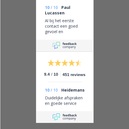
10
/
10
Paul
Lucassen
Al bij het eerste
contact een goed
gevoel en
vertrouwen in dit
bedrijf, eerlijk zaken
doen en leveren wat
je belooft.
/
9.4
10
451 reviews
10
/
10
Heidemans
Duidelijke afspraken
en goede service