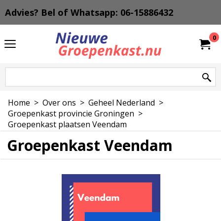
Advies? Bel of Whatsapp: 06-15886432
0
Home
>
Over ons
>
Geheel Nederland
>
Groepenkast provincie Groningen
>
Groepenkast plaatsen Veendam
Groepenkast Veendam