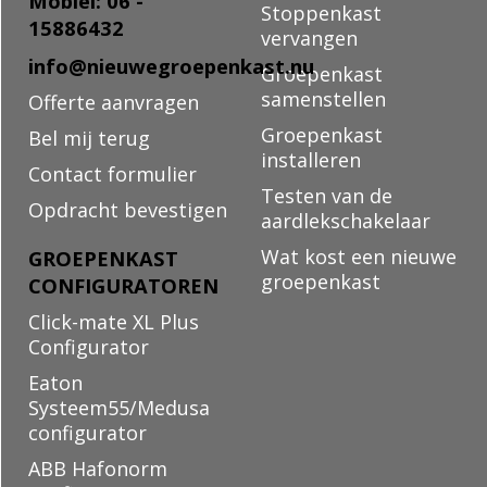
Mobiel: 06 -
Stoppenkast
15886432
vervangen
info@nieuwegroepenkast.nu
Groepenkast
samenstellen
Offerte aanvragen
Groepenkast
Bel mij terug
installeren
Contact formulier
Testen van de
Opdracht bevestigen
aardlekschakelaar
Wat kost een nieuwe
GROEPENKAST
groepenkast
CONFIGURATOREN
Click-mate XL Plus
Configurator
Eaton
Systeem55/Medusa
configurator
ABB Hafonorm